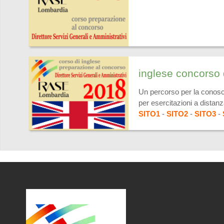
inglese concorso
Un percorso per la conosc
per esercitazioni a dis
SITO1
-
SITO2
-
SITO3
-