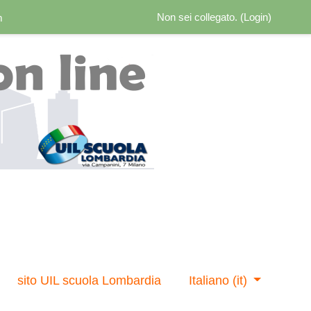
Non sei collegato. (
Login
)
m
sito UIL scuola Lombardia
Italiano ‎(it)‎