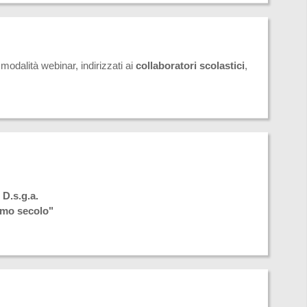
lità webinar, indirizzati ai
collaboratori scolastici
,
 D.s.g.a.
imo secolo"