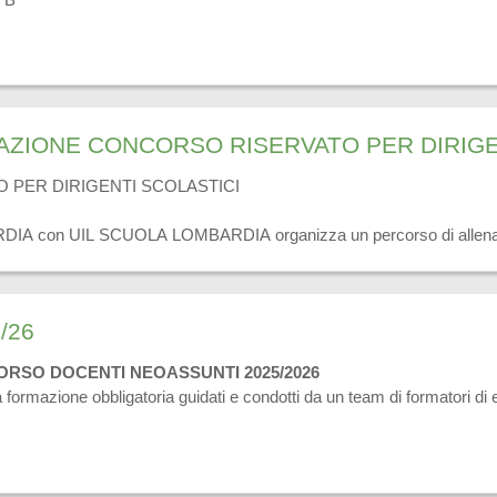
ZIONE CONCORSO RISERVATO PER DIRIGE
PER DIRIGENTI SCOLASTICI
IA con UIL SCUOLA LOMBARDIA organizza un percorso di allename
PER DIRIGENTI SCOLASTICI.
a delle tematiche dell'Allegato del Decreto e dei Quadri di riferimento e
/26
ttere a) e b): QUESITI A RISPOSTA CHIUSA - RIFLESSIONI SULL
onda parte (per i soggetti di cui all’art. 2 comma 1, lettera c): col
SUNTI 2025/2026
la formazione obbligatoria guidati e condotti da un team di formatori di
 ANCHE PER APPROFONDIRE LA PREPARAZIONE AL CONCORSO 