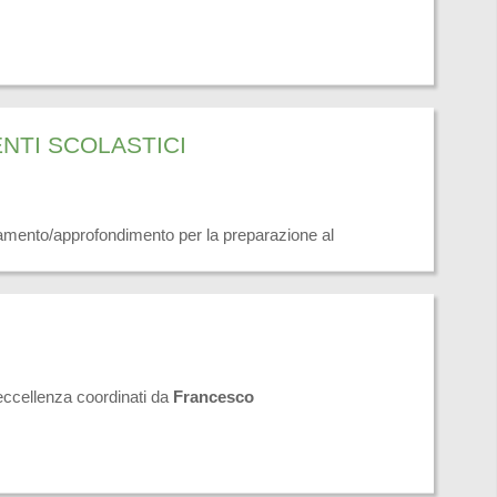
NTI SCOLASTICI
nto/approfondimento per la preparazione al
 sarà strutturato in una prima parte (per i soggetti di cui
A RISPOSTA ESATTA - CONSIGLI PER INDIVIDUARE LA
loquio su un quesito, soluzione di un caso).
 eccellenza coordinati da
Francesco
ORDINARIO PER DIRIGENTESCOLASTICI