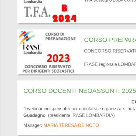
CORSO PREPARA
CONCORSO RISERVATO 
IRASE regionale LOMBARD
CONCORSO RISERVATO 
Ogni incontro affronterà un
CORSO DOCENTI NEOASSUNTI 2025
all’art. 2 comma 1, le
RISPOSTA ESATTA) e una sec
CORSO DOCENTI NEOAS
4 webinar indispensabili per orientarsi e organizzarsi nel
Il percorso È UTILE
Guadagno
(presidente IRASE LOMBARDIA)
Manager:
MARIA TERESA DE NOTO