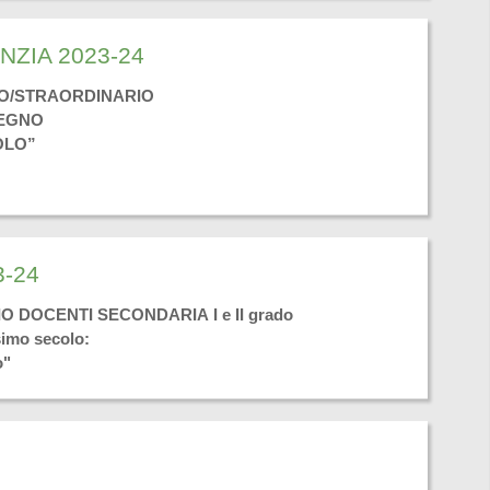
ZIA 2023-24
IO/STRAORDINARIO
TEGNO
OLO”
-24
DOCENTI SECONDARIA I e II grado
simo secolo:
o"