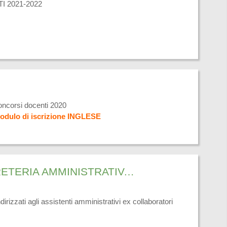
 2021-2022
concorsi docenti 2020
odulo di iscrizione INGLESE
CORSO DI INFORMATICA BASE DI PRIMO LIVELLO PER SEGRETERIA AMMINISTRATIVA E CONTABILE
ti agli assistenti amministrativi ex collaboratori