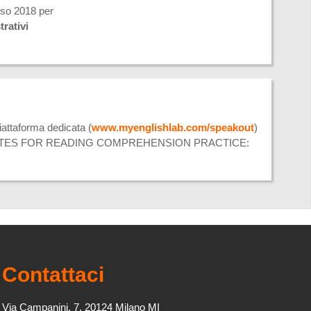
rso 2018 per
rativi
attaforma dedicata (
www.myenglishlab.com/speakout
)
ST OF WEBSITES FOR READING COMPREHENSION PRACTICE:
Contattaci
Via Campanini, 7, 20124 Milano MI