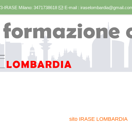
/2/3-IRASE Milano: 3471738618
E-mail :
iraselombardia@gmail.co
sito IRASE LOMBARDIA